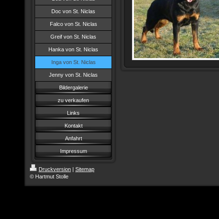
Doc von St. Niclas
Falco von St. Niclas
Greif von St. Niclas
Hanka von St. Niclas
Inga von St. Niclas
Jenny von St. Niclas
Bildergalerie
zu verkaufen
Links
Kontakt
Anfahrt
Impressum
Druckversion
|
Sitemap
© Hartmut Stolle