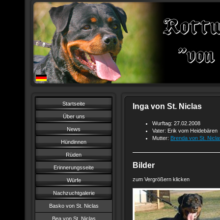
Startseite
Inga von St. Niclas
Über uns
Wurftag: 27.02.2008
News
Vater: Erik vom Heidebären
Mutter:
Brenda von St. Nicla
Hündinnen
Rüden
Bilder
Erinnerungsseite
zum Vergrößern klicken
Würfe
Nachzuchtgalerie
Basko von St. Niclas
Bea von St. Niclas