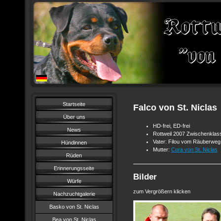
Startseite
Falco von St. Niclas
Über uns
HD-frei, ED-frei
News
Rottweil 2007 Zwischenklas
Vater: Filou vom Räuberweg
Hündinnen
Mutter:
Cora von St. Niclas
Rüden
Erinnerungsseite
Bilder
Würfe
zum Vergrößern klicken
Nachzuchtgalerie
Basko von St. Niclas
Bea von St. Niclas