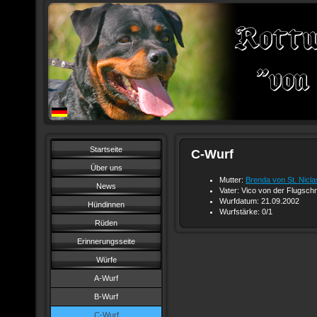
Startseite
C-Wurf
Über uns
Mutter:
Brenda von St. Nicla
News
Vater: Vico von der Flugsch
Wurfdatum: 21.09.2002
Hündinnen
Wurfstärke: 0/1
Rüden
Erinnerungsseite
Würfe
A-Wurf
B-Wurf
C-Wurf